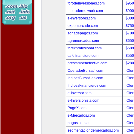
forodeinversiones.com
$950
thetradernetwork.com
$900
e-Inversores.com
$800
expomercado.com
$750
zonadepagos.com
$700
agromercados.com
$650
forexprofesional.com
$589
cafefinanciero.com
$550
prestamoenefectivo.com
$280
OperadorBursatil.com
Ofer
IndicesBursatiles.com
Ofer
IndicesFinancieros.com
Ofer
e-Inversor.com
Ofer
e-Inversionista.com
Ofer
PagoX.com
Ofer
e-Mercados.com
Ofer
pagos.com.es
Ofer
segmentaciondemercados.com
Ofer