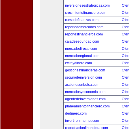
inversionesestrategicas.com
Ofer
crecimientofinanciero.com
Ofer
cursodefinanzas.com
Ofer
reportedemercados.com
Ofer
reportesfinancieros.com
Ofer
cajadeseguridad.com
Ofer
mercadodirecto.com
Ofer
mercadoregional.com
Ofer
exitoydinero.com
Ofer
gestionesfinancieras.com
Ofer
segurodeinversion.com
Ofer
accionesenbolsa.com
Ofer
mercadosyeconomia.com
Ofer
agentedeinversiones.com
Ofer
planeamientofinanciero.com
Ofer
dedinero.com
Ofer
invertireninternet.com
Ofer
capacitacionfinanciera.com
Ofer