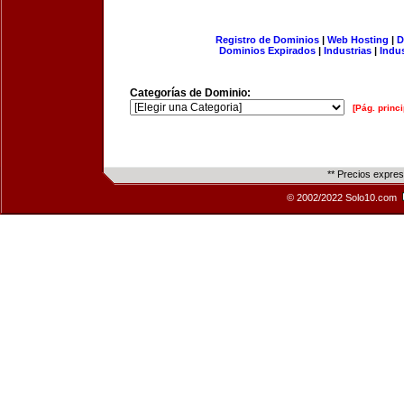
Registro de Dominios
|
Web Hosting
|
D
Dominios Expirados
|
Industrias
|
Indu
Categorías de Dominio:
[Pág. princi
** Precios expre
© 2002/2022 Solo10.com