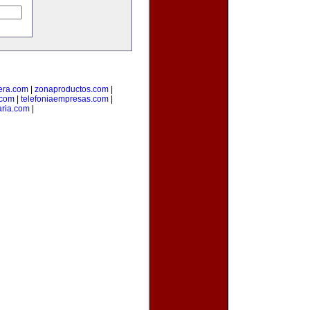
era.com
|
zonaproductos.com
|
.com
|
telefoniaempresas.com
|
aria.com
|