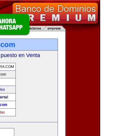
.com
 puesto en Venta
RA.COM
.com
les
erta!
.com
tas