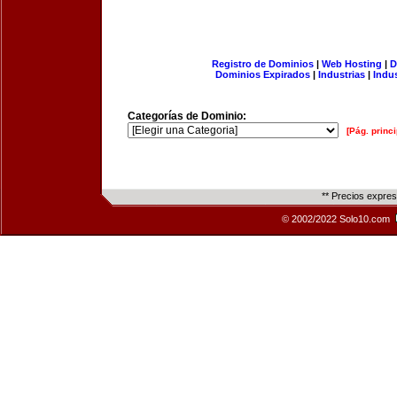
Registro de Dominios
|
Web Hosting
|
D
Dominios Expirados
|
Industrias
|
Indu
Categorías de Dominio:
[Pág. princi
** Precios expre
© 2002/2022 Solo10.com