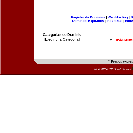
Registro de Dominios
|
Web Hosting
|
D
Dominios Expirados
|
Industrias
|
Indu
Categorías de Dominio:
[Pág. princi
** Precios expre
© 2002/2022 Solo10.com