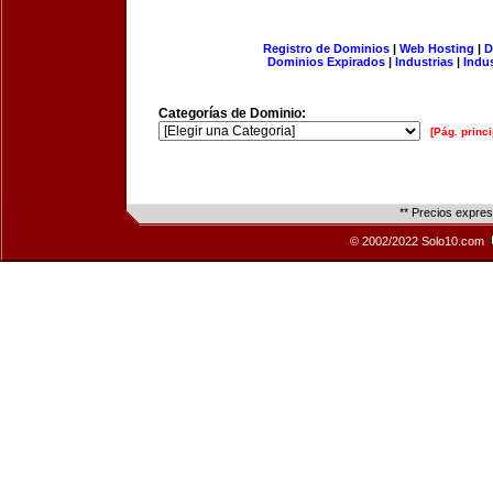
Registro de Dominios
|
Web Hosting
|
D
Dominios Expirados
|
Industrias
|
Indu
Categorías de Dominio:
[Pág. princi
** Precios expre
© 2002/2022 Solo10.com