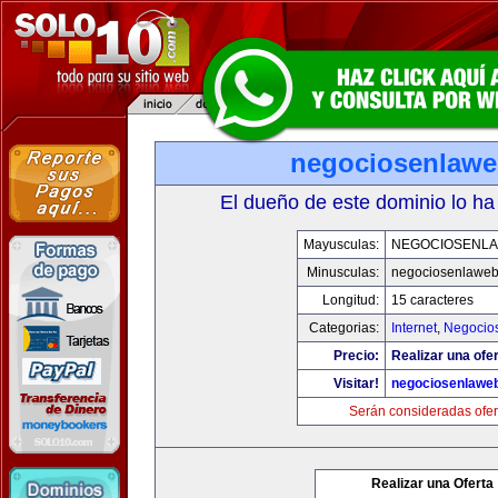
negociosenlaw
El dueño de este dominio lo ha
Mayusculas:
NEGOCIOSENL
Minusculas:
negociosenlawe
Longitud:
15 caracteres
Categorias:
Internet
,
Negocio
Precio:
Realizar una ofer
Visitar!
negociosenlawe
Serán consideradas ofer
Realizar una Oferta