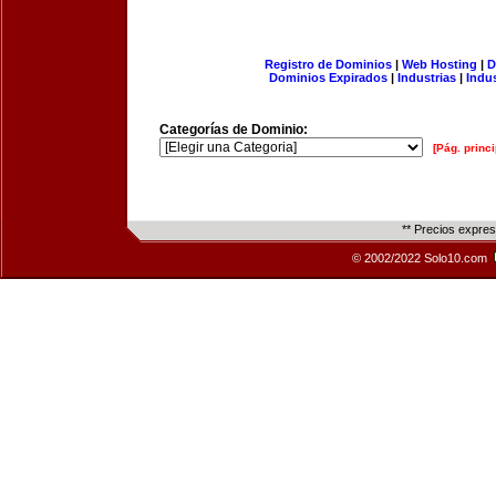
Registro de Dominios
|
Web Hosting
|
D
Dominios Expirados
|
Industrias
|
Indu
Categorías de Dominio:
[Pág. princi
** Precios expre
© 2002/2022 Solo10.com