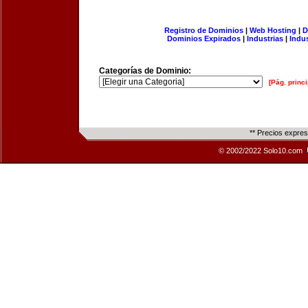
Registro de Dominios
|
Web Hosting
|
D
Dominios Expirados
|
Industrias
|
Indu
Categorías de Dominio:
[Pág. princi
** Precios expre
© 2002/2022 Solo10.com