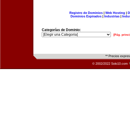
Registro de Dominios
|
Web Hosting
|
D
Dominios Expirados
|
Industrias
|
Indu
Categorías de Dominio:
[Pág. princi
** Precios expre
© 2002/2022 Solo10.com