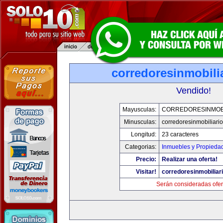
corredoresinmobili
Vendido!
Mayusculas:
CORREDORESINMOBI
Minusculas:
corredoresinmobiliari
Longitud:
23 caracteres
Categorias:
Inmuebles y Propieda
Precio:
Realizar una oferta!
Visitar!
corredoresinmobiliar
Serán consideradas ofer