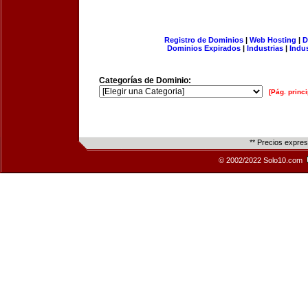
Registro de Dominios
|
Web Hosting
|
D
Dominios Expirados
|
Industrias
|
Indu
Categorías de Dominio:
[Pág. princi
** Precios expre
© 2002/2022 Solo10.com