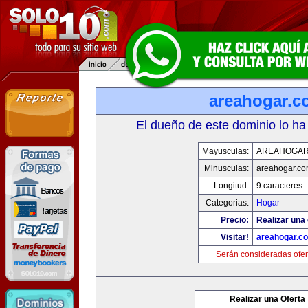
areahogar.c
El dueño de este dominio lo ha
Mayusculas:
AREAHOGAR
Minusculas:
areahogar.c
Longitud:
9 caracteres
Categorias:
Hogar
Precio:
Realizar una 
Visitar!
areahogar.c
Serán consideradas ofer
Realizar una Oferta