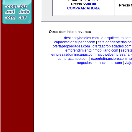
COMPRAR AHORA
Precio $
580.00
Precio 
COMPRAR AHORA
Otros dominios en venta:
destinosyhoteles.com
|
e-arquitectura.com
capacitacionsuperior.com
|
catalogodeofertas.c
ofertapropiedades.com
|
ofertaspropiedades.com
emprendimientoinmobiliario.com
|
secret
empresasdominicanas.com
|
sitiowebempresarial
compracampo.com
|
expertofinanciero.com
|
s
negociosinternacionais.com
|
viaj