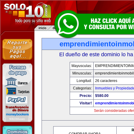
emprendimientoinmob
El dueño de este dominio lo ha
Mayusculas:
EMPRENDIMIENTOINM
Minusculas:
emprendimientoinmobil
Longitud:
26 caracteres
Categorias:
Inmuebles y Propiedad
Precio:
$580.00
Visitar!
emprendimientoinmobi
Serán consideradas ofer
R