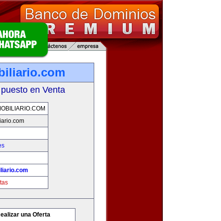
iliario.com
 puesto en Venta
OBILIARIO.COM
iario.com
es
liario.com
tas
ealizar una Oferta