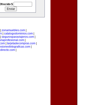
Ofrecido $
|
zonamuebles.com
|
om
|
catalogodominios.com
|
|
segurosparaviajeros.com
|
ariaprofesional.com
|
.com
|
tarjetadecompras.com
|
esionesfotograficas.com
|
edirecto.com
|