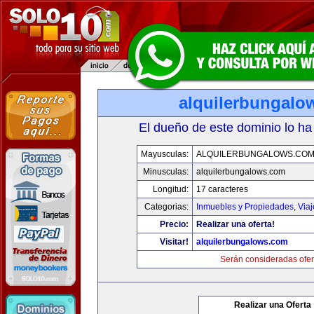
alquilerbungalo
El dueño de este dominio lo ha
Mayusculas:
ALQUILERBUNGALOWS.CO
Minusculas:
alquilerbungalows.com
Longitud:
17 caracteres
Categorias:
Inmuebles y Propiedades
,
Via
Precio:
Realizar una oferta!
Visitar!
alquilerbungalows.com
Serán consideradas ofer
Realizar una Oferta