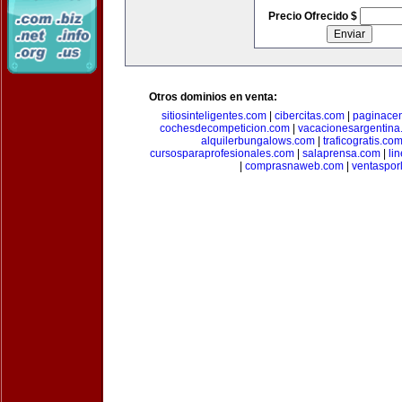
Precio Ofrecido $
Otros dominios en venta:
sitiosinteligentes.com
|
cibercitas.com
|
paginacen
cochesdecompeticion.com
|
vacacionesargentina
alquilerbungalows.com
|
traficogratis.co
cursosparaprofesionales.com
|
salaprensa.com
|
li
|
comprasnaweb.com
|
ventaspo