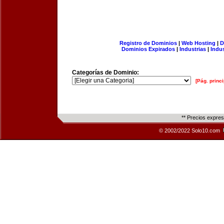
Registro de Dominios
|
Web Hosting
|
D
Dominios Expirados
|
Industrias
|
Indu
Categorías de Dominio:
[Pág. princi
** Precios expre
© 2002/2022 Solo10.com