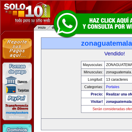
zonaguatemal
Vendido!
Mayusculas:
ZONAGUATEM
Minusculas:
zonaguatemala
Longitud:
13 caracteres
Categorias:
Portales
Precio:
Realizar una of
Visitar!
zonaguatemala
Serán consideradas ofer