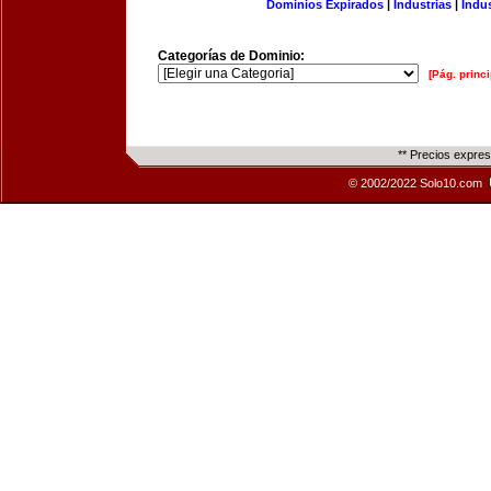
Dominios Expirados
|
Industrias
|
Indu
Categorías de Dominio:
[Pág. princi
** Precios expre
© 2002/2022 Solo10.com