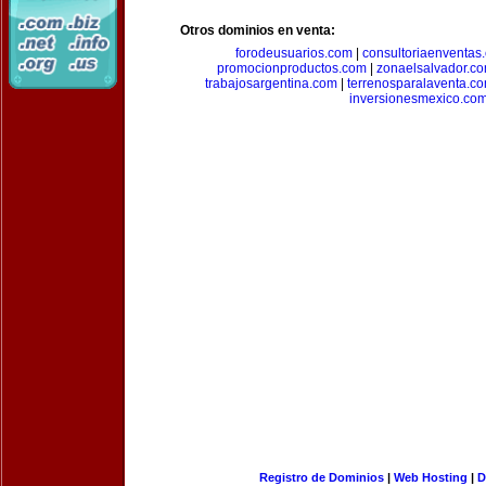
Otros dominios en venta:
forodeusuarios.com
|
consultoriaenventas
promocionproductos.com
|
zonaelsalvador.c
trabajosargentina.com
|
terrenosparalaventa.c
inversionesmexico.co
Registro de Dominios
|
Web Hosting
|
D