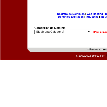
Registro de Dominios
|
Web Hosting
|
D
Dominios Expirados
|
Industrias
|
Indu
Categorías de Dominio:
[Pág. princi
** Precios expre
© 2002/2022 Solo10.com