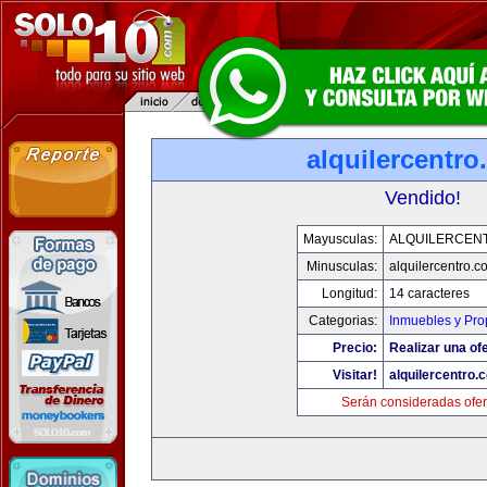
alquilercentr
Vendido!
Mayusculas:
ALQUILERCEN
Minusculas:
alquilercentro.c
Longitud:
14 caracteres
Categorias:
Inmuebles y Pr
Precio:
Realizar una ofe
Visitar!
alquilercentro.
Serán consideradas ofer