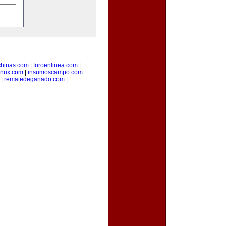
hinas.com
|
foroenlinea.com
|
inux.com
|
insumoscampo.com
|
rematedeganado.com
|