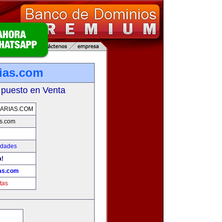
rias.com
 puesto en Venta
IARIAS.COM
as.com
edades
a!
ias.com
tas