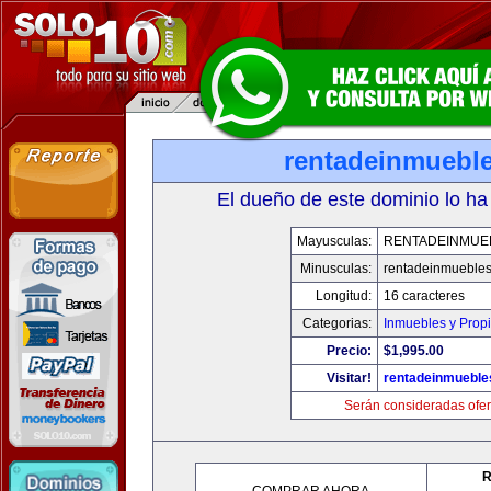
rentadeinmuebl
El dueño de este dominio lo ha
Mayusculas:
RENTADEINMUE
Minusculas:
rentadeinmueble
Longitud:
16 caracteres
Categorias:
Inmuebles y Prop
Precio:
$1,995.00
Visitar!
rentadeinmueble
Serán consideradas ofer
R