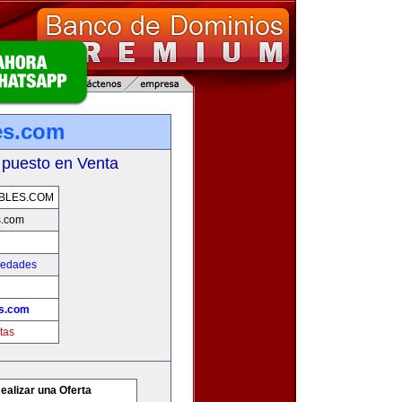
es.com
 puesto en Venta
BLES.COM
s.com
iedades
s.com
tas
ealizar una Oferta