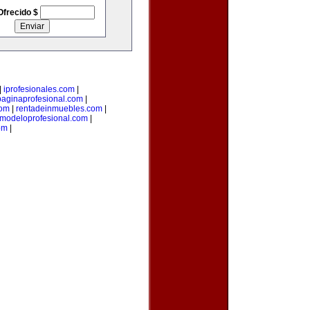
Ofrecido $
|
iprofesionales.com
|
paginaprofesional.com
|
com
|
rentadeinmuebles.com
|
modeloprofesional.com
|
om
|