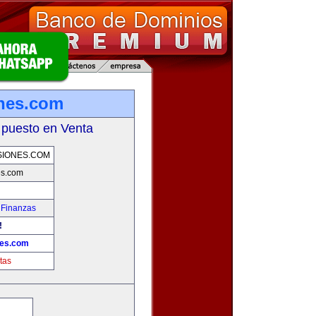
ones.com
 puesto en Venta
SIONES.COM
es.com
 Finanzas
!
nes.com
tas