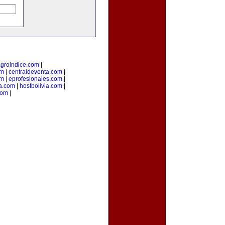
groindice.com
|
om
|
centraldeventa.com
|
om
|
eprofesionales.com
|
ia.com
|
hostbolivia.com
|
com
|