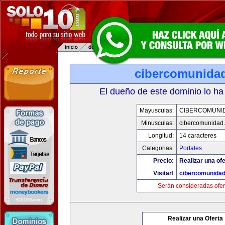
cibercomunida
El dueño de este dominio lo ha
Mayusculas:
CIBERCOMUNI
Minusculas:
cibercomunidad
Longitud:
14 caracteres
Categorias:
Portales
Precio:
Realizar una ofe
Visitar!
cibercomunida
Serán consideradas ofer
Realizar una Oferta