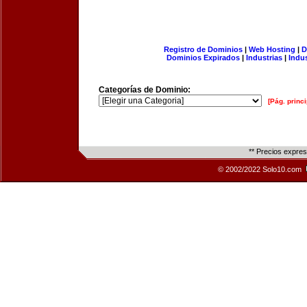
Registro de Dominios
|
Web Hosting
|
D
Dominios Expirados
|
Industrias
|
Indu
Categorías de Dominio:
[Pág. princi
** Precios expre
© 2002/2022 Solo10.com