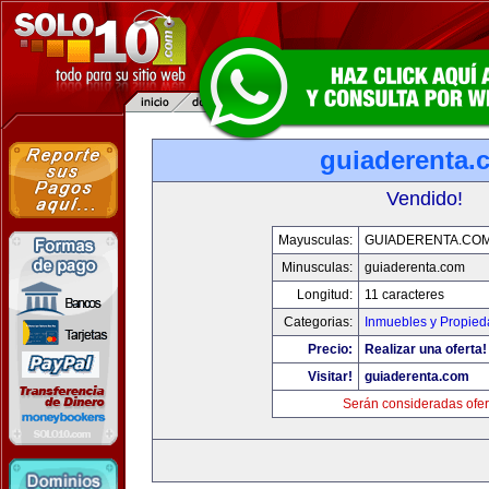
guiaderenta.
Vendido!
Mayusculas:
GUIADERENTA.CO
Minusculas:
guiaderenta.com
Longitud:
11 caracteres
Categorias:
Inmuebles y Propie
Precio:
Realizar una oferta!
Visitar!
guiaderenta.com
Serán consideradas ofer