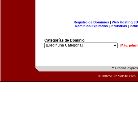
Registro de Dominios
|
Web Hosting
|
D
Dominios Expirados
|
Industrias
|
Indu
Categorías de Dominio:
[Pág. princi
** Precios expre
© 2002/2022 Solo10.com