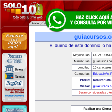
guiacursos.
El dueño de este dominio lo ha
Mayusculas:
GUIACURSO
Minusculas:
guiacursos.c
Longitud:
10 caracteres
Categorias:
EducaciÃ³n
,
P
Precio:
Realizar una 
Visitar!
guiacursos.
Serán consideradas ofer
Realizar una Oferta