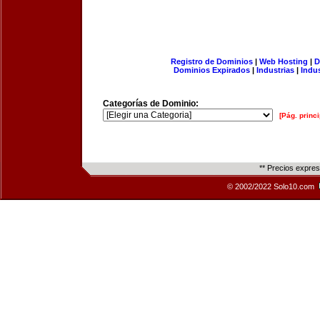
Registro de Dominios
|
Web Hosting
|
D
Dominios Expirados
|
Industrias
|
Indu
Categorías de Dominio:
[Pág. princi
** Precios expre
© 2002/2022 Solo10.com