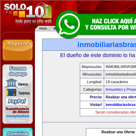
inmobiliariasbra
El dueño de este dominio lo ha
Mayusculas:
INMOBILIARIASB
Minusculas:
inmobiliariasbrasi
Longitud:
19 caracteres
Categorias:
Inmuebles y Prop
Precio:
Realizar una ofer
Visitar!
inmobiliariasbras
Serán consideradas ofer
Realizar una Oferta