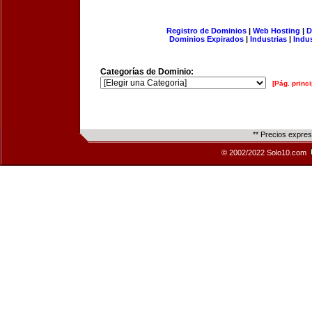
Registro de Dominios
|
Web Hosting
|
D
Dominios Expirados
|
Industrias
|
Indu
Categorías de Dominio:
[Pág. princi
** Precios expre
© 2002/2022 Solo10.com