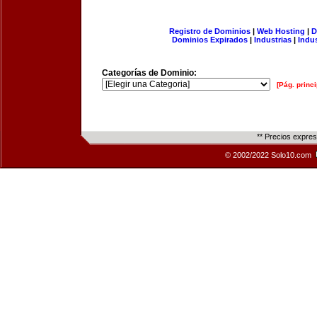
Registro de Dominios
|
Web Hosting
|
D
Dominios Expirados
|
Industrias
|
Indu
Categorías de Dominio:
[Pág. princi
** Precios expre
© 2002/2022 Solo10.com