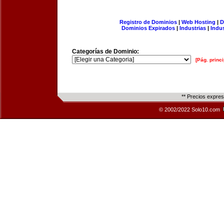
Registro de Dominios
|
Web Hosting
|
D
Dominios Expirados
|
Industrias
|
Indu
Categorías de Dominio:
[Pág. princi
** Precios expre
© 2002/2022 Solo10.com