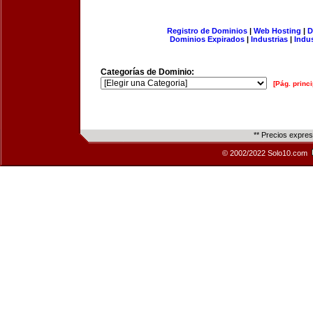
Registro de Dominios
|
Web Hosting
|
D
Dominios Expirados
|
Industrias
|
Indu
Categorías de Dominio:
[Pág. princi
** Precios expre
© 2002/2022 Solo10.com