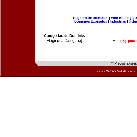
Registro de Dominios
|
Web Hosting
|
D
Dominios Expirados
|
Industrias
|
Indu
Categorías de Dominio:
[Pág. princi
** Precios expre
© 2002/2022 Solo10.com