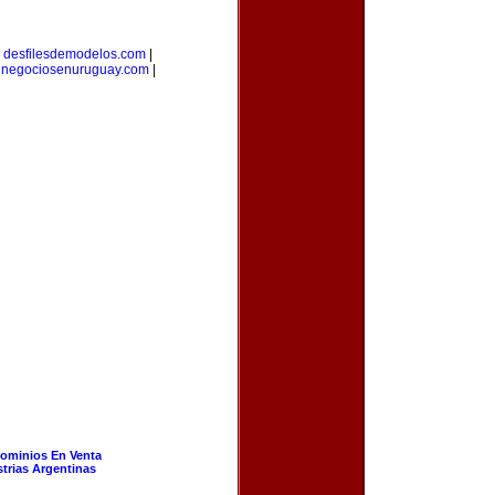
|
desfilesdemodelos.com
|
|
negociosenuruguay.com
|
ominios En Venta
strias Argentinas