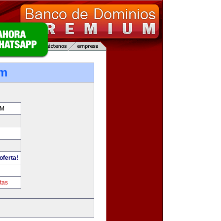
om
OM
oferta!
tas