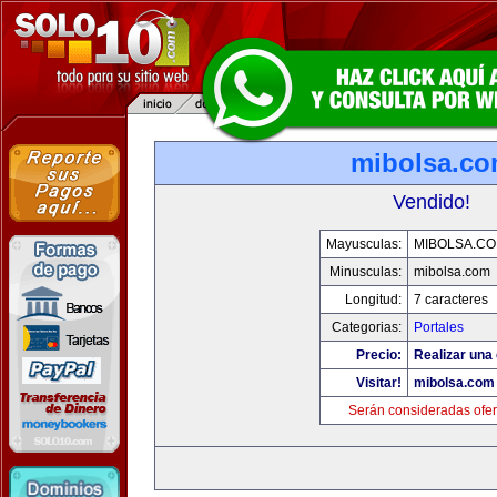
mibolsa.c
Vendido!
Mayusculas:
MIBOLSA.C
Minusculas:
mibolsa.com
Longitud:
7 caracteres
Categorias:
Portales
Precio:
Realizar una 
Visitar!
mibolsa.com
Serán consideradas ofer