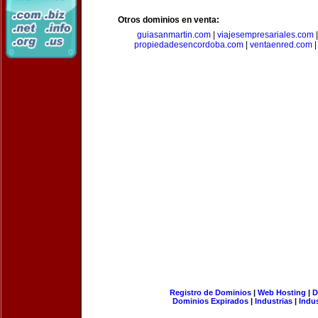
Otros dominios en venta:
guiasanmartin.com
|
viajesempresariales.com
propiedadesencordoba.com
|
ventaenred.com
Registro de Dominios
|
Web Hosting
|
D
Dominios Expirados
|
Industrias
|
Indu