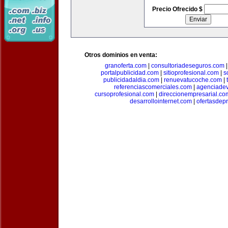
Precio Ofrecido $
Otros dominios en venta:
granoferta.com
|
consultoriadeseguros.com
portalpublicidad.com
|
sitioprofesional.com
|
s
publicidadaldia.com
|
renuevatucoche.com
|
referenciascomerciales.com
|
agenciadev
cursoprofesional.com
|
direccionempresarial.co
desarrollointernet.com
|
ofertasdep