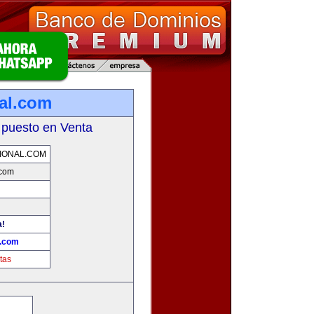
nal.com
 puesto en Venta
IONAL.COM
.com
a!
l.com
tas