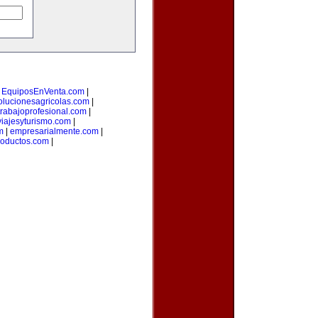
|
EquiposEnVenta.com
|
olucionesagricolas.com
|
trabajoprofesional.com
|
iajesyturismo.com
|
m
|
empresarialmente.com
|
roductos.com
|