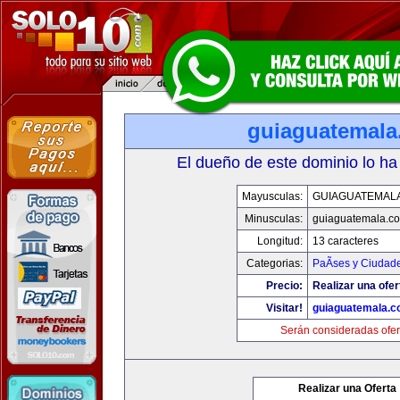
guiaguatemal
El dueño de este dominio lo ha
Mayusculas:
GUIAGUATEMAL
Minusculas:
guiaguatemala.c
Longitud:
13 caracteres
Categorias:
PaÃ­ses y Ciudad
Precio:
Realizar una ofer
Visitar!
guiaguatemala.
Serán consideradas ofer
Realizar una Oferta