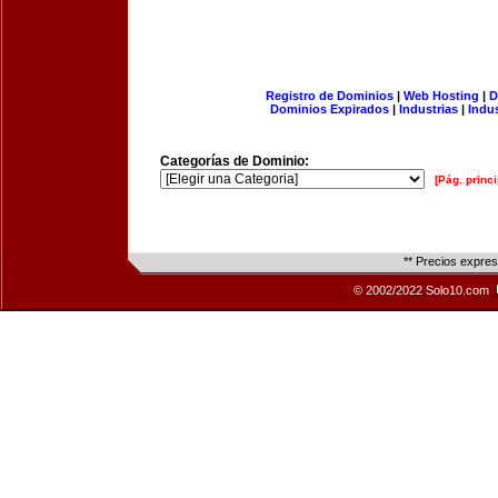
Registro de Dominios
|
Web Hosting
|
D
Dominios Expirados
|
Industrias
|
Indu
Categorías de Dominio:
[Pág. princi
** Precios expre
© 2002/2022 Solo10.com