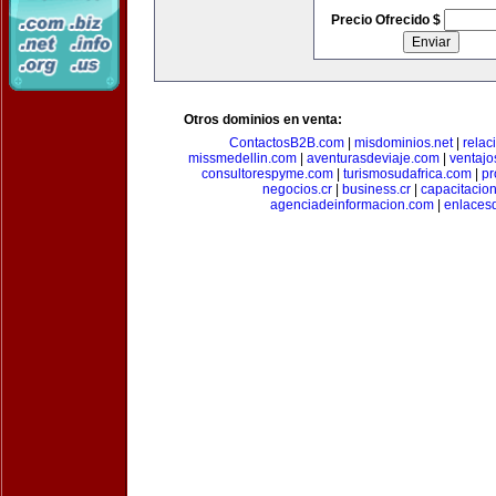
Precio Ofrecido $
Otros dominios en venta:
ContactosB2B.com
|
misdominios.net
|
rela
missmedellin.com
|
aventurasdeviaje.com
|
ventaj
consultorespyme.com
|
turismosudafrica.com
|
pr
negocios.cr
|
business.cr
|
capacitaci
agenciadeinformacion.com
|
enlaces