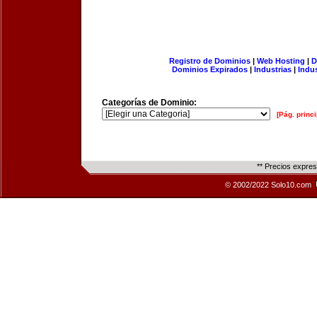
Registro de Dominios
|
Web Hosting
|
D
Dominios Expirados
|
Industrias
|
Indu
Categorías de Dominio:
[Pág. princi
** Precios expre
© 2002/2022 Solo10.com