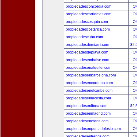
propiedadesconcordia.com
Of
propiedadescorrientes.com
Of
propiedadescosquin.com
Of
propiedadescostarica.com
Of
propiedadescuba.com
Of
propiedadesdemiami.com
$2,
propiedadesdeplaya.com
Of
propiedadesembalse.com
Of
propiedadesenalquiler.com
Of
propiedadesenbarcelona.com
Of
propiedadesencordoba.com
Of
propiedadesenelcaribe.com
Of
propiedadesenlacosta.com
Of
propiedadesenlinea.com
$2,
propiedadesenmadrid.com
Of
propiedadesenoferta.com
Of
propiedadesenpuntadeleste.com
Of
propiedadesentrerios.com
Of